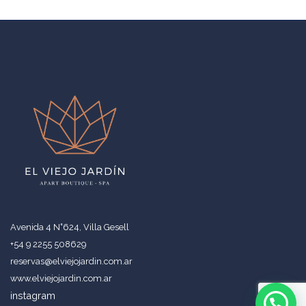
Avenida 4 N˚624, Villa Gesell
+54 9 2255 508629
reservas@elviejojardin.com.ar
www.elviejojardin.com.ar
instagram